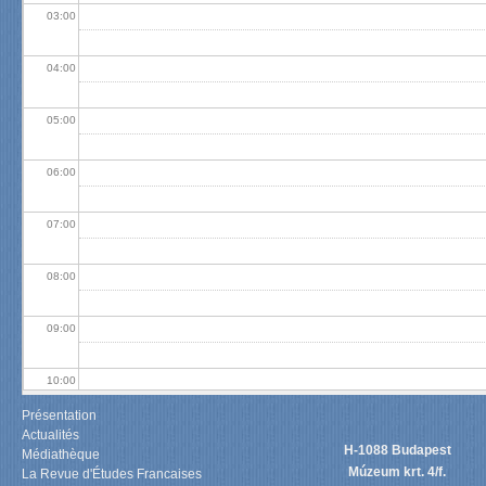
03:00
04:00
05:00
06:00
07:00
08:00
09:00
10:00
Présentation
11:00
Actualités
H-1088 Budapest
Médiathèque
Múzeum krt. 4/f.
La Revue d'Études Francaises
12:00