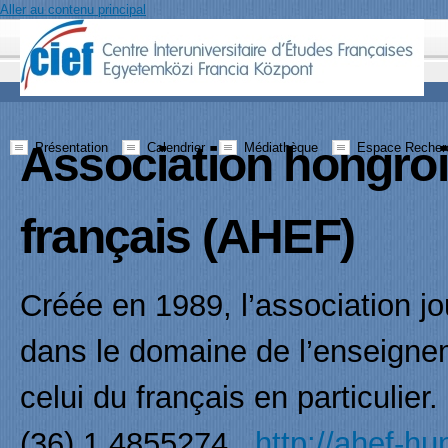
Aller au contenu principal
Association hongro
Présentation
Calendrier
Médiathèque
Espace Recher
français (AHEF)
Créée en 1989, l’association jo
dans le domaine de l’enseigne
celui du français en particuli
(36) 1 4855274
http://ahef-hun