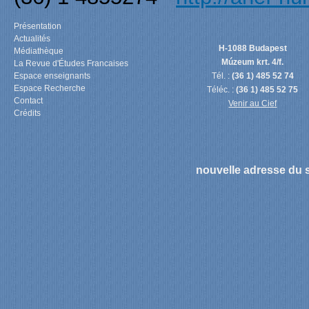
Présentation
Actualités
H-1088 Budapest
Médiathèque
Múzeum krt. 4/f.
La Revue d'Études Francaises
Espace enseignants
Tél. :
(36 1) 485 52 74
Espace Recherche
Téléc. :
(36 1) 485 52 75
Contact
Venir au Cief
Crédits
nouvelle adresse du s