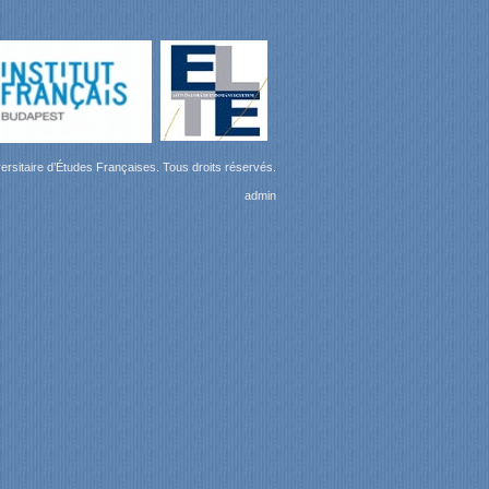
ersitaire d’Études Françaises. Tous droits réservés.
admin