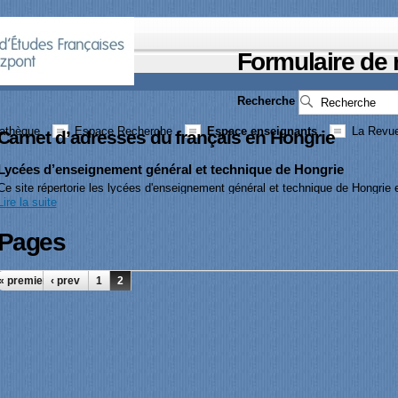
Formulaire de
Recherche
athèque
Espace Recherche
Espace enseignants
La Revue
Carnet d’adresses du français en Hongrie
Lycées d’enseignement général et technique de Hongrie
Ce site répertorie les lycées d'enseignement général et technique de Hongrie e
Lire la suite
Pages
« premier
‹ prev
1
2