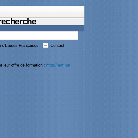
 recherche
 d'Études Francaises
Contact
t leur offre de formation :
http://mot.hu/