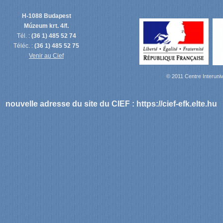
H-1088 Budapest
Múzeum krt. 4/f.
Tél. :
(36 1) 485 52 74
Téléc. :
(36 1) 485 52 75
Venir au Cief
© 2011 Centre Interuniv
nouvelle adresse du site du CIEF :
https://cief-efk.elte.hu