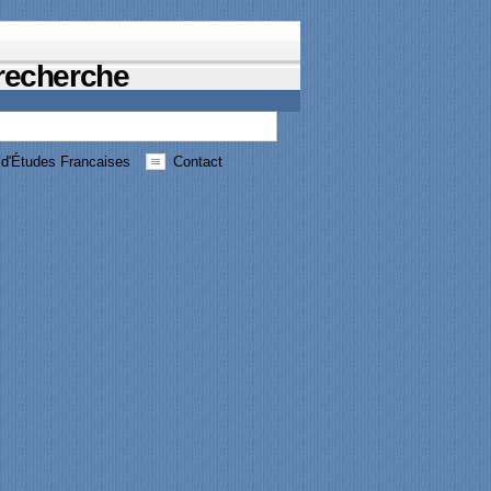
 recherche
d'Études Francaises
Contact