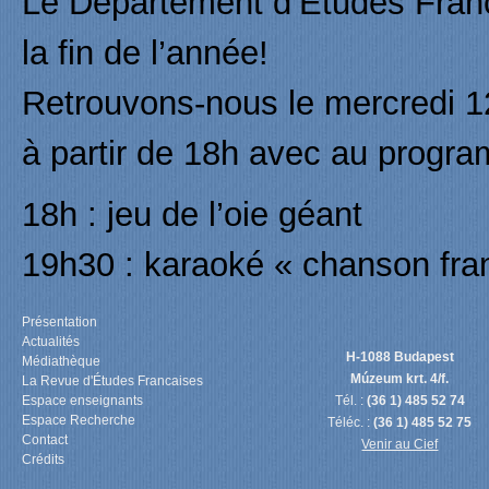
Le Département d’Études França
la fin de l’année!
Retrouvons-nous le mercredi 12
à partir de 18h avec au progra
18h : jeu de l’oie géant
19h30 : karaoké « chanson fra
Présentation
Actualités
H-1088 Budapest
Médiathèque
Múzeum krt. 4/f.
La Revue d'Études Francaises
Espace enseignants
Tél. :
(36 1) 485 52 74
Espace Recherche
Téléc. :
(36 1) 485 52 75
Contact
Venir au Cief
Crédits