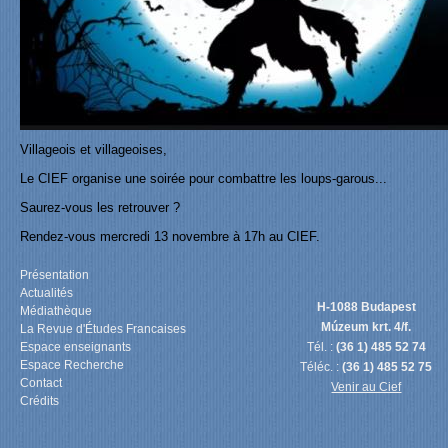
Villageois et villageoises,
Le CIEF organise une soirée pour combattre les loups-garous...
Saurez-vous les retrouver ?
Rendez-vous mercredi 13 novembre à 17h au CIEF.
Présentation
Actualités
H-1088 Budapest
Médiathèque
Múzeum krt. 4/f.
La Revue d'Études Francaises
Espace enseignants
Tél. :
(36 1) 485 52 74
Espace Recherche
Téléc. :
(36 1) 485 52 75
Contact
Venir au Cief
Crédits