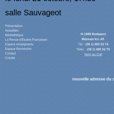
salle Sauvageot
Présentation
Actualités
H-1088 Budapest
Médiathèque
Múzeum krt. 4/f.
La Revue d'Études Francaises
Espace enseignants
Tél. :
(36 1) 485 52 74
Espace Recherche
Téléc. :
(36 1) 485 52 75
Contact
Venir au Cief
Crédits
nouvelle adresse du s