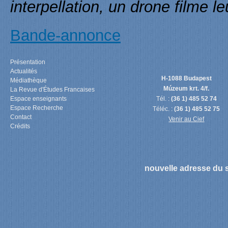
interpellation, un drone filme l
Bande-annonce
Présentation
Actualités
H-1088 Budapest
Médiathèque
Múzeum krt. 4/f.
La Revue d'Études Francaises
Espace enseignants
Tél. :
(36 1) 485 52 74
Espace Recherche
Téléc. :
(36 1) 485 52 75
Contact
Venir au Cief
Crédits
nouvelle adresse du s