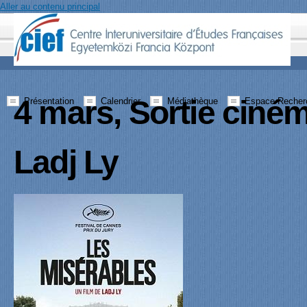
Aller au contenu principal
4 mars, Sortie ciné
Présentation
Calendrier
Médiathèque
Espace Recher
Ladj Ly