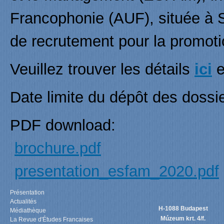
Francophonie (AUF), située à 
de recrutement pour la promot
Veuillez trouver les détails
ici
e
Date limite du dépôt des dossi
PDF download:
brochure.pdf
presentation_esfam_2020.pdf
Présentation
Actualités
H-1088 Budapest
Médiathèque
Múzeum krt. 4/f.
La Revue d'Études Francaises