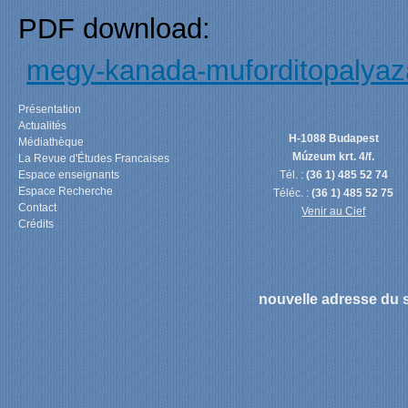
PDF download:
megy-kanada-muforditopalyaza
Présentation
Actualités
H-1088 Budapest
Médiathèque
Múzeum krt. 4/f.
La Revue d'Études Francaises
Espace enseignants
Tél. :
(36 1) 485 52 74
Espace Recherche
Téléc. :
(36 1) 485 52 75
Contact
Venir au Cief
Crédits
nouvelle adresse du s