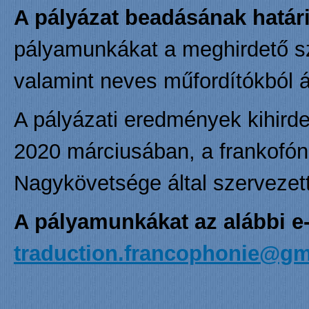
A pályázat beadásának határi
pályamunkákat a meghirdető sz
valamint neves műfordítókból áll
A pályázati eredmények kihirdet
2020 márciusában, a frankofó
Nagykövetsége által szervezett
A pályamunkákat az alábbi e-
traduction.francophonie@gm