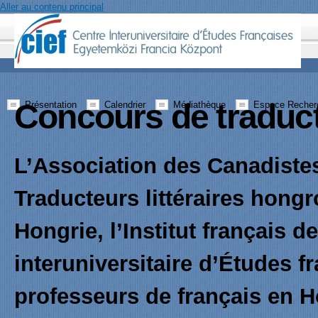
Aller au contenu principal
Concours de traducti
Présentation
Calendrier
Médiathèque
Espace Recher
L’Association des Canadistes
Traducteurs littéraires hon
Hongrie, l’Institut français d
interuniversitaire d’Études f
professeurs de français en Ho