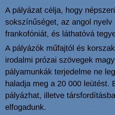
A pályázat célja, hogy népszerű
sokszínűséget, az angol nyelv 
frankofóniát, és láthatóvá tegy
A pályázók műfajtól és korszak
irodalmi prózai szövegek magya
pályamunkák terjedelme ne leg
haladja meg a 20 000 leütést. E
pályázhat, illetve társfordítás
elfogadunk.