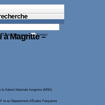
 recherche
 à Magritte –
d'Études Francaises
Contact
 la Galerie Nationale hongroise (MNG)
CIEF et au Département d’Études Françaises