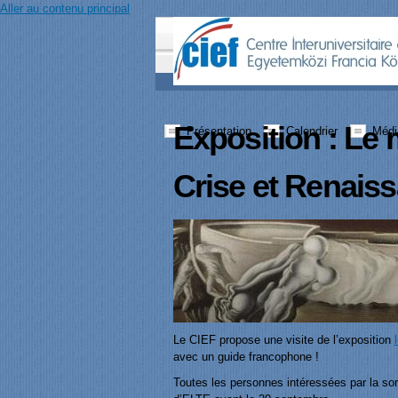
Aller au contenu principal
Exposition : Le 
Présentation
Calendrier
Médi
Crise et Renais
Le CIEF propose une visite de l’exposition
avec un guide francophone !
Toutes les personnes intéressées par la sor