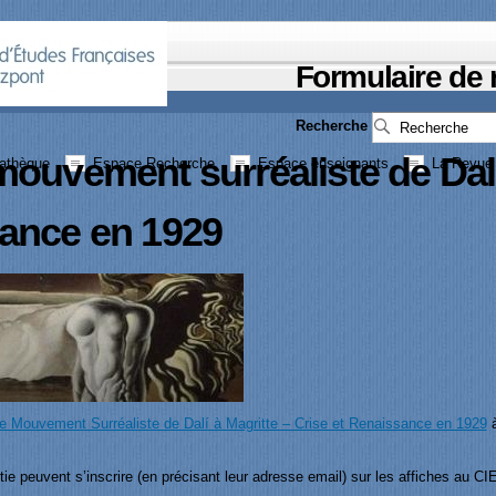
Formulaire de
Recherche
mouvement surréaliste de Dalí
athèque
Espace Recherche
Espace enseignants
La Revue 
sance en 1929
le Mouvement Surréaliste de Dalí à Magritte – Crise et Renaissance en 1929
à
tie peuvent s’inscrire (en précisant leur adresse email) sur les affiches au 