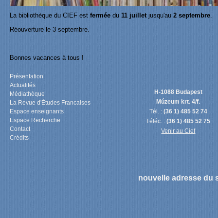
La bibliothèque du CIEF est
fermée
du
11 juillet
jusqu'au
2 septembre
.
Réouverture le 3 septembre.
Bonnes vacances à tous !
Présentation
Actualités
H-1088 Budapest
Médiathèque
Múzeum krt. 4/f.
La Revue d'Études Francaises
Espace enseignants
Tél. :
(36 1) 485 52 74
Espace Recherche
Téléc. :
(36 1) 485 52 75
Contact
Venir au Cief
Crédits
nouvelle adresse du s