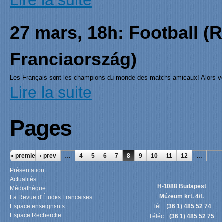
Lire la suite
27 mars, 18h: Football (
Franciaország)
Les Français sont les champions du monde des matchs amicaux! Alors ven
francophone fervente et détendue.
Lire la suite
Pages
« premier
‹ prev
…
4
5
6
7
8
9
10
11
12
…
Présentation
Actualités
H-1088 Budapest
Médiathèque
Múzeum krt. 4/f.
La Revue d'Études Francaises
Espace enseignants
Tél. :
(36 1) 485 52 74
Espace Recherche
Téléc. :
(36 1) 485 52 75