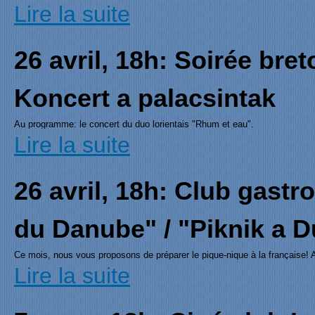
Lire la suite
Dilemmes traductologiques: de Rabelais à Modiano
Műfordítói műhely Gulyás Adrienn vezetésével.
26 avril, 18h: Soirée bre
Koncert a palacsintak
Au programme: le concert du duo lorientais "Rhum et eau".
Lire la suite
26 avril, 18h: Club gast
du Danube" / "Piknik a 
Ce mois, nous vous proposons de préparer le pique-nique à la française! 
Lire la suite