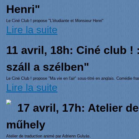
Henri"
Le Ciné Club ! propose "L'étudiante et Monsieur Henri"
sous-titré en anglais.
Lire la suite
Comédie française 2015, 1h35min
Réalisation: Ivan Calbérac
11 avril, 18h: Ciné club ! 
száll a szélben"
Le Ciné Club ! propose "Ma vie en l'air" sous-titré en anglais. Comédie f
Réalisation: Rémi Bezançon
Lire la suite
Avec : Vincent Elbaz, Gilles Lellouche, Marion Cotillard
17 avril, 17h: Atelier d
műhely
Atelier de traduction animé par Adrienn Gulyás.