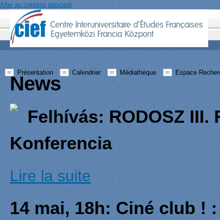
Aller au contenu principal
Présentation
Calendrier
Médiathèque
Espace Recher
News
Felhívás: RODOSZ III.
Konferencia
Lire la suite
III. Romanisz
14 mai, 18h: Ciné club ! 